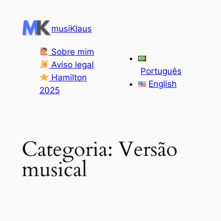
Pular
para
musiKlaus
o
conteúdo
Sobre mim
Aviso legal
Português
Hamilton
English
2025
Categoria:
Versão
musical