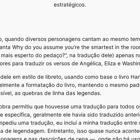
estratégicos.
p
, quando diversos personagens cantam ao mesmo temp
canta
Why do you assume you’re the smartest in the ro
mais esperto do pedaço?”, na tradução dele) apenas n
res para traduzir os versos de Angélica, Eliza e Washi
 dele em estilo de libreto, usando como base o livro
Ham
ielmente a formatação do livro, mantendo o mesmo pad
sível, as quebras de linha das legendas.
bra permitiu que houvesse uma tradução para todos os
te específica, geralmente ele havia sido traduzido an
mpediu uma tradução, eu incluí a minha tradução entre
 de legendagem. Entretanto, isso quase nunca acont
onagens e nas descrições de cena —, onde não há uso