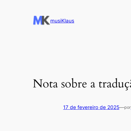
Pular
para
musiKlaus
o
conteúdo
Nota sobre a tradu
17 de fevereiro de 2025
—
por