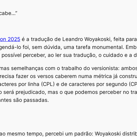
 cabe…”
ton 2025
é a tradução de Leandro Woyakoski, feita par
egendá-lo foi, sem dúvida, uma tarefa monumental. Emb
 possível perceber, ao ler sua tradução, o cuidado e a
umas semelhanças com o trabalho do versionista: amb
precisa fazer os versos caberem numa métrica já constr
cteres por linha (CPL) e de caracteres por segundo (C
do será prejudicado, mas o que podemos perceber no t
antes são passadas.
 mesmo tempo, percebi um padrão: Woyakoski distrib