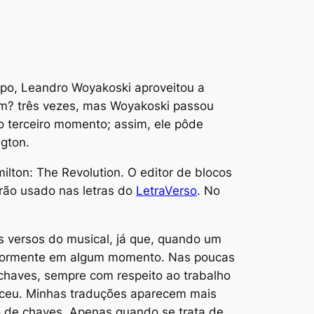
o, Leandro Woyakoski aproveitou a
om?
três vezes, mas Woyakoski passou
o terceiro momento; assim, ele pôde
ngton.
ilton: The Revolution
. O editor de blocos
rão usado nas letras do
LetraVerso
. No
 versos do musical, já que, quando um
teriormente em algum momento. Nas poucas
 chaves, sempre com respeito ao trabalho
eceu. Minhas traduções aparecem mais
 de chaves. Apenas quando se trata de