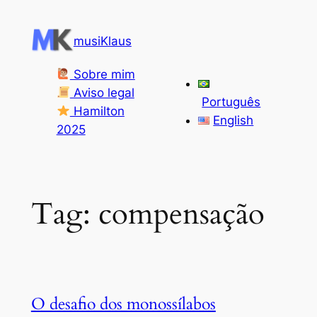
Pular
para
musiKlaus
o
conteúdo
Sobre mim
Aviso legal
Português
Hamilton
English
2025
Tag:
compensação
O desafio dos monossílabos